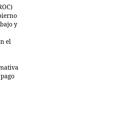
IROC)
bierno
bajo y
n el
rmativa
l pago