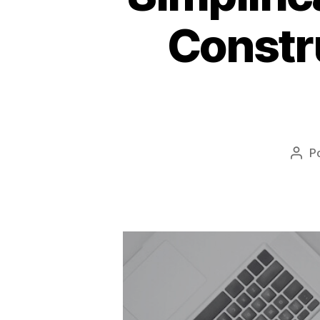
Constr
P