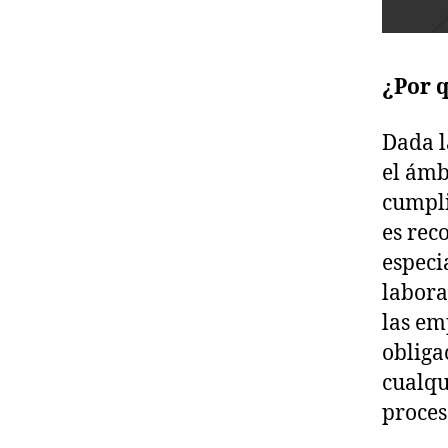
¿Por 
Dada l
el ámb
cumpli
es rec
especi
labora
las em
obliga
cualqu
proces