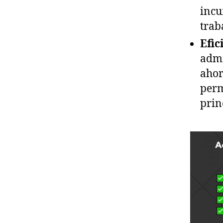
incu
trab
Efic
admi
ahor
perm
prin