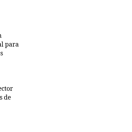
n
al para
s
ector
s de