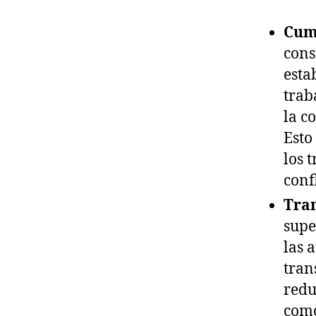
Cum
cons
esta
trab
la c
Esto
los 
conf
Tran
supe
las 
tran
redu
como