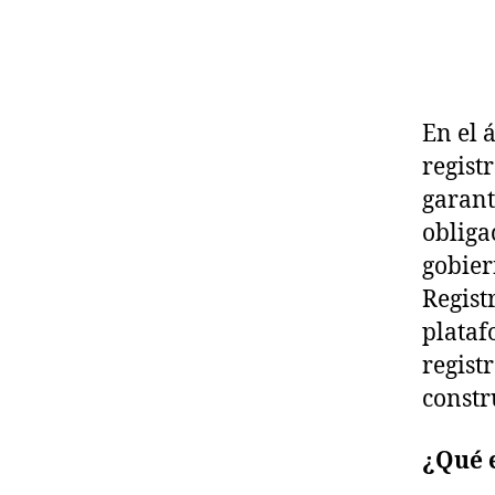
En el 
regist
garant
obligac
gobier
Regist
plataf
regist
constr
¿Qué 