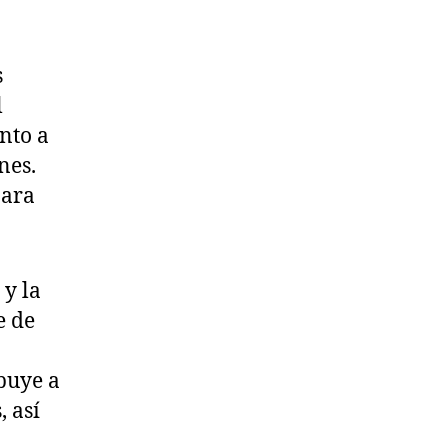
s
l
nto a
nes.
para
 y la
e de
ibuye a
, así