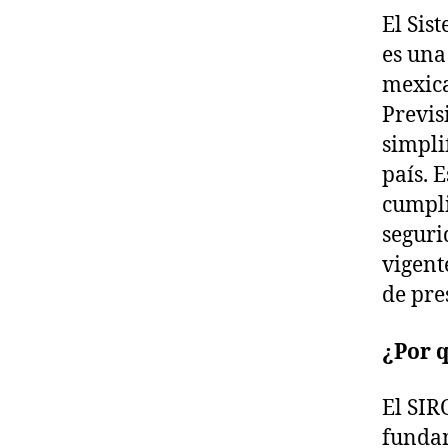
El Sis
es una
mexica
Previsi
simpli
país. 
cumpli
seguri
vigent
de pre
¿Por 
El SIR
funda