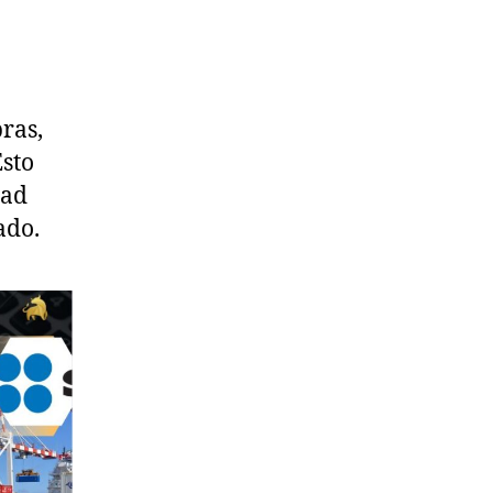
ras,
Esto
dad
ado.