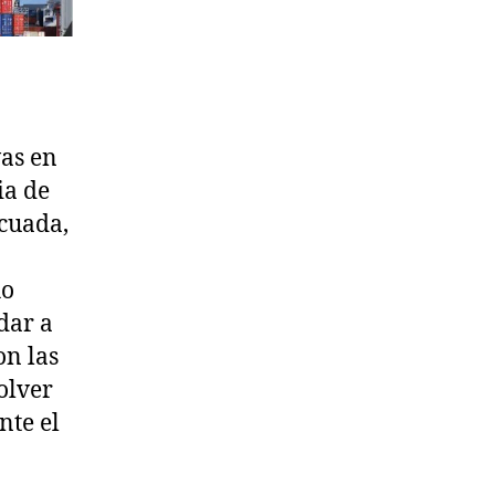
vas en
ia de
ecuada,
ho
dar a
on las
olver
nte el