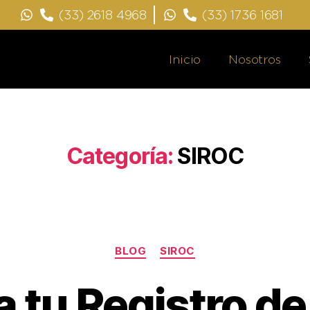
(33) 2618 4968
(33) 1736 1681
Inicio
Nosotros
Categoría:
SIROC
BLOG
SIROC
a tu Registro d