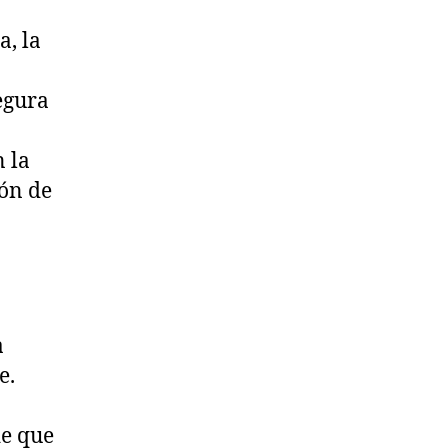
, la
egura
n la
ión de
a
e.
de que