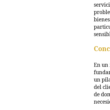
servic
proble
bienes
partic
sensib
Conc
En un 
fundam
un pil
del cl
de dom
necesi