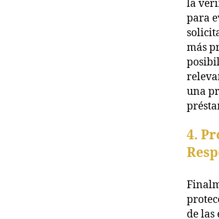
la ver
para e
solici
más pr
posibi
releva
una pr
présta
4. P
Resp
Finalm
protec
de las