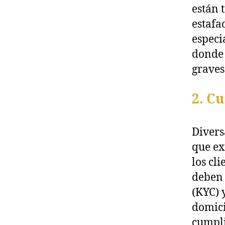
están 
estafa
especi
donde 
graves
2. C
Divers
que ex
los cli
deben 
(KYC) 
domici
cumpli