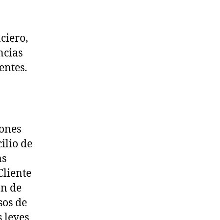
ciero,
ncias
entes.
iones
ilio de
as
Cliente
ón de
sos de
 leyes