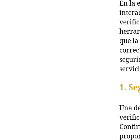
En la 
intera
verifi
herram
que la
correc
seguri
servici
1. S
Una de
verifi
Confir
propor