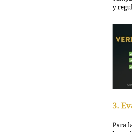
y regu
3. Ev
Para l