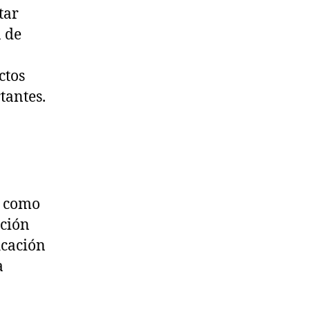
tar
n de
ctos
tantes.
e como
cción
icación
a