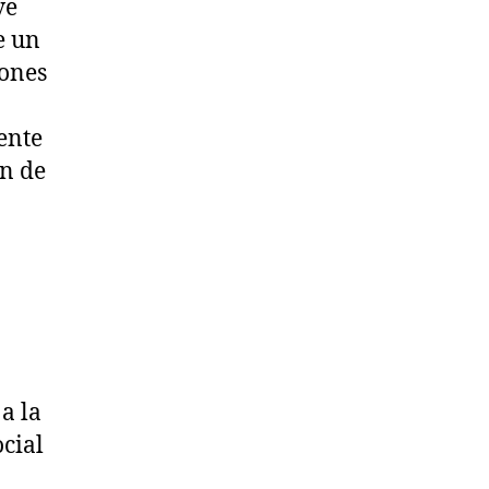
ve
e un
iones
ente
ón de
a la
cial