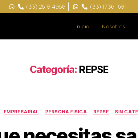
(33) 2618 4968
(33) 1736 1681
Inicio
Nosotros
Categoría:
REPSE
EMPRESARIAL
PERSONA FISICA
REPSE
SIN CAT
ue necesitas s