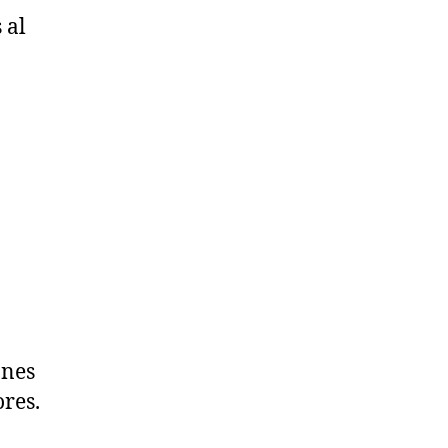
 al
ones
ores.