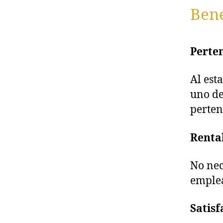
Bene
Perte
Al est
uno de
perten
Renta
No nec
emple
Satisf