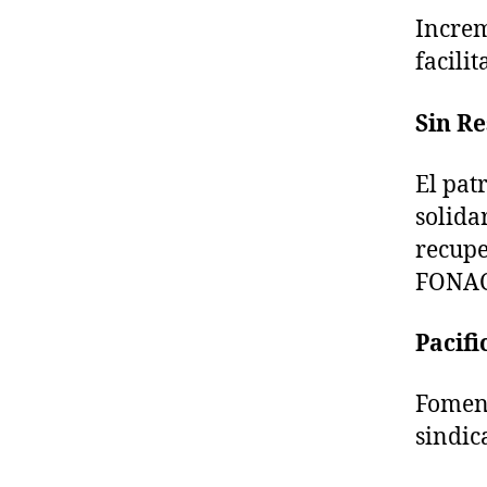
Increm
facili
Sin Re
El pat
solidar
recupe
FONAC
Pacifi
Foment
sindic