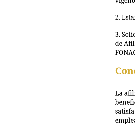
vigent
2. Esta
3. Soli
de Afi
FONAC
Con
La afi
benefi
satisf
emplea