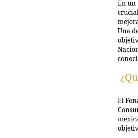
En un 
crucia
mejora
Una de
objeti
Nacion
conoc
¿Qué
El Fon
Consum
mexica
objeti