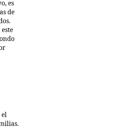
o, es
as de
dos.
 este
Fondo
or
 el
milias.